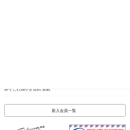
ビ
（株）KOGUMA BASE
ゲ
ー
ReAmo
シ
Mixフードサービス（株）kitchen風鈴草
ョ
ン
株式会社KEEP-LAB.
株式会社MONDIA
みそだれ鶏やき焼肉 泉帆
新入会員一覧