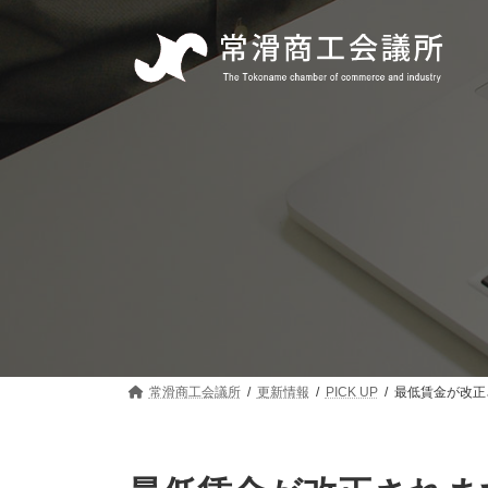
コ
ナ
ン
ビ
テ
ゲ
ン
ー
ツ
シ
へ
ョ
ス
ン
キ
に
ッ
移
プ
動
常滑商工会議所
更新情報
PICK UP
最低賃金が改正