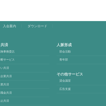
入会案内
ダウンロード
・共済
人脈形成
保険事務委託
部会活動
診断サービス
青年部
おい共済
その他サービス
模企業共済
貸会議室
企業共済
広告支援
退職金共済
防止共済