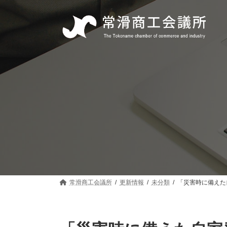
コ
ナ
ン
ビ
テ
ゲ
ン
ー
ツ
シ
へ
ョ
ス
ン
キ
に
ッ
移
プ
動
常滑商工会議所
更新情報
未分類
「災害時に備えた