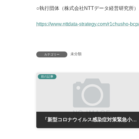
○執行団体（株式会社NTTデータ経営研究所
https://www.nttdata-strategy.com/r1chusho-bcp
未分類
カテゴリー
前の記事
「新型コロナウイルス感染症対策緊急小口つなぎ資金」
2020年5月13日