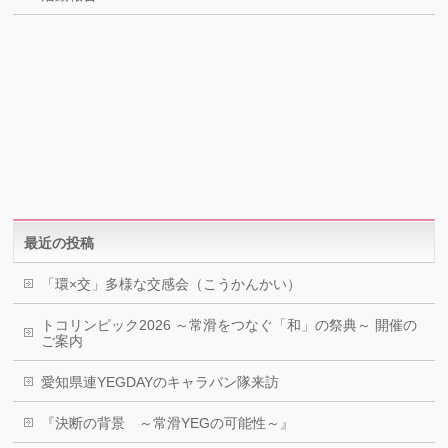
最近の投稿
「環×交」多様な交感会（こうかんかい）
トコリンピック2026 ～常滑をつなぐ「和」の祭典～ 開催の
ご案内
愛知県連YEGDAYのキャラバン隊来訪
『決断の背景 ～常滑YEGの可能性～』