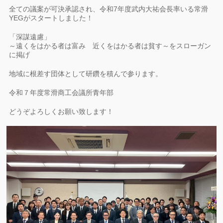
全ての議案が可決承認され、令和7年度武内大祐会長率いる常滑
YEGがスタートしました！
「深謀遠慮」
～遠くをはかる者は富み 近くをはかる者は貧す～をスローガン
に掲げ
地域に根差す団体として研鑽を積んで参ります。
令和７年度常滑商工会議所青年部
どうぞよろしくお願い致します！